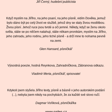
Jiří Černý, hudební publicista
Když myslím na Jiřího, na jeho psaní, na jeho písně, vidím člověka, jemuž
bylo dáno být po celý život ve službě, jehož dny se staly živou modlitbou.
Živou písní. Jehož ruce jsou tvrdé a oči jemné. Někdy, když se ženu okolo
světa, stále se po něčem natahuji, stále někam pronikám, myslím na Jiřího,
jeho zahradu, jeho rodinu, jeho tiché písně - a drží mne to nohama pevně
na zemi.
Glen Hansard, písničkář
Výsostná poezie, hodná Reynkova, Zahradníčkova, Zábranova odkazu.
Vladimír Merta, písničkář, spisovatel
Kdykoli jsem slyšela Jiřího texty, písně a básně v jeho autorském podání
(...), nebyla jsem nikdy na pochybách, že za každé své slovo ručí.
Dagmar Voňková, písničkářka
www.galen.cz