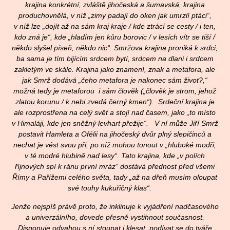
krajina konkrétní, zvláště jihočeská a šumavská, krajina
produchovnělá, v níž „zimy padají do oken jak umrzlí ptáci“,
v níž lze „dojít až na sám kraj kraje / kde ztrácí se cesty / i ten,
kdo zná je“, kde „hladím jen kůru borovic / v lesích vítr se tiší /
někdo slyšel píseň, někdo nic“. Smržova krajina proniká k srdci,
ba sama je tím bijícím srdcem bytí, srdcem na dlani i srdcem
zakletým ve skále. Krajina jako znamení, znak a metafora, ale
jak Smrž dodává „čeho metafora je nakonec sám život?,“
možná tedy je metaforou i sám člověk („člověk je strom, jehož
zlatou korunu / k nebi zvedá černý kmen“). Srdeční krajina je
ale rozprostřena na celý svět a stojí nad časem, jako „to místo
v Himaláji, kde jen sněžný levhart přežije“. V ní může Jiří Smrž
postavit Hamleta a Ofélii na jihočeský dvůr plný slepičinců a
nechat je vést svou při, po níž mohou tonout v „hluboké modři,
v té modré hlubině nad lesy“. Tato krajina, kde „v polích
říjnových spí k ránu první mráz“ dostává přednost před všemi
Římy a Pařížemi celého světa, tady „až na dřeň musím oloupat
své touhy kukuřičný klas“.
Jenže nejspíš právě proto, že inklinuje k vyjádření nadčasového
a univerzálního, dovede přesně vystihnout současnost.
Disponuje odvahou s ní stoupat i klesat, podívat se do tváře