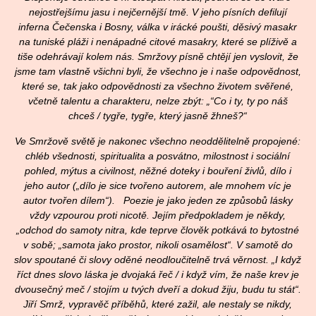
nejostřejšímu jasu i nejčernější tmě. V jeho písních defilují
inferna Čečenska i Bosny, válka v irácké poušti, děsivý masakr
na tuniské pláži i nenápadné citové masakry, které se plíživě a
tiše odehrávají kolem nás. Smržovy písně chtějí jen vyslovit, že
jsme tam vlastně všichni byli, že všechno je i naše odpovědnost,
které se, tak jako odpovědnosti za všechno životem svěřené,
včetně talentu a charakteru, nelze zbýt: „“Co i ty, ty po náš
chceš / tygře, tygře, který jasně žhneš?“
Ve Smržově světě je nakonec všechno neoddělitelně propojené:
chléb všednosti, spiritualita a posvátno, milostnost i sociální
pohled, mýtus a civilnost, něžné doteky i bouření živlů, dílo i
jeho autor („dílo je sice tvořeno autorem, ale mnohem víc je
autor tvořen dílem“). Poezie je jako jeden ze způsobů lásky
vždy vzpourou proti nicotě. Jejím předpokladem je někdy,
„odchod do samoty nitra, kde teprve člověk potkává to bytostné
v sobě; „samota jako prostor, nikoli osamělost“. V samotě do
slov spoutané či slovy oděné neodloučitelně trvá věrnost. „I když
říct dnes slovo láska je dvojaká řeč / i když vím, že naše krev je
dvousečný meč / stojím u tvých dveří a dokud žiju, budu tu stát“.
Jiří Smrž, vypravěč příběhů, které zažil, ale nestaly se nikdy,