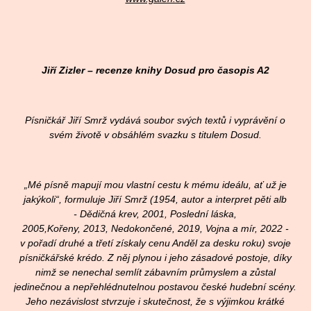
Jiří Zizler – recenze knihy Dosud pro časopis A2
Písničkář Jiří Smrž vydává soubor svých textů i vyprávění o
svém životě v obsáhlém svazku s titulem Dosud.
„Mé písně mapují mou vlastní cestu k mému ideálu, ať už je
jakýkoli“, formuluje Jiří Smrž (1954, autor a interpret pěti alb
- Dědičná krev, 2001, Poslední láska,
2005,Kořeny, 2013, Nedokončené, 2019, Vojna a mír, 2022 -
v pořadí druhé a třetí získaly cenu Anděl za desku roku) svoje
písničkářské krédo. Z něj plynou i jeho zásadové postoje, díky
nimž se nenechal semlít zábavním průmyslem a zůstal
jedinečnou a nepřehlédnutelnou postavou české hudební scény.
Jeho nezávislost stvrzuje i skutečnost, že s výjimkou krátké