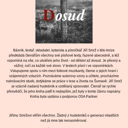
Básník, textař, skladatel, kytarista a písničkář Jiří Smrž v této knize
předkládá čtenářům všechny své písňové texty, řazené abecedně, a též
vzpomíná na vše, co utvářelo jeho život - od dětství až dosud. Je přesný a
vážný, ručí za každé své slovo. V textech písní i ve vzpomínkách.
Vstupujeme spolu s ním mezi folkové muzikanty, čteme o jejich hraní i
vzájemných vztazích. Poznáváme autorovy vzory a učitele, procházíme
nahrávacími studii, dotýkáme se práce v lese a života na Šumavě. Jiří Smrž
je vzácně nadaný hudebník a vzdělaný spisovatel. Čtenář se rychle
přesvědčí, že jeho kniha patří k nejlepším, jež byly v tomto žánru napsány.
Kniha byla vydána s podporou OSA Partner.
Jiřímu Smržovi věřím všechno. Žádný z hudebníků o generaci mladších
než já mne tak nenasměroval.