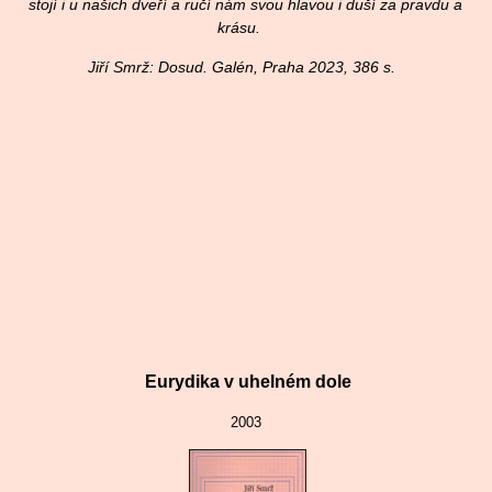
stojí i u našich dveří a ručí nám svou hlavou i duší za pravdu a
krásu.
Jiří Smrž: Dosud. Galén, Praha 2023, 386 s.
Eurydika v uhelném dole
2003