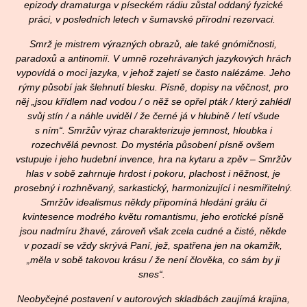
epizody dramaturga v píseckém rádiu zůstal oddaný fyzické
práci, v posledních letech v šumavské přírodní rezervaci.
Smrž je mistrem výrazných obrazů, ale také gnómičnosti,
paradoxů a antinomií. V umně rozehrávaných jazykových hrách
vypovídá o moci jazyka, v jehož zajetí se často nalézáme. Jeho
rýmy působí jak šlehnutí blesku. Písně, dopisy na věčnost, pro
něj „jsou křídlem nad vodou / o něž se opřel pták / který zahlédl
svůj stín / a náhle uviděl / že černé já v hlubině / letí všude
s ním“. Smržův výraz charakterizuje jemnost, hloubka i
rozechvělá pevnost. Do mystéria působení písně ovšem
vstupuje i jeho hudební invence, hra na kytaru a zpěv – Smržův
hlas v sobě zahrnuje hrdost i pokoru, plachost i něžnost, je
prosebný i rozhněvaný, sarkastický, harmonizující i nesmiřitelný.
Smržův idealismus někdy připomíná hledání grálu či
kvintesence modrého květu romantismu, jeho erotické písně
jsou nadmíru žhavé, zároveň však zcela cudné a čisté, někde
v pozadí se vždy skrývá Paní, jež, spatřena jen na okamžik,
„měla v sobě takovou krásu / že není člověka, co sám by ji
snes“.
Neobyčejné postavení v autorových skladbách zaujímá krajina,