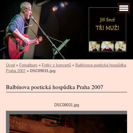
Úvod
»
Fotoalbum
»
Fotky z koncertů
»
Balbínova poetická hospůdka
Praha 2007
»
DSC09031.jpg
Balbínova poetická hospůdka Praha 2007
DSC09031.jpg