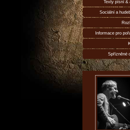
Texty písní &
Sociální a hudeb
Roz
Informace pro poř
Spřízněné 