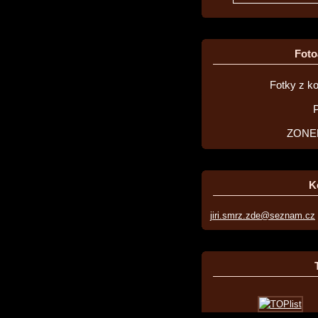
Fot
Fotky z k
P
ZONE
K
jiri.smrz.zde@seznam.cz