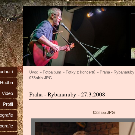
udoucí
Úvod
»
Fotoalbum
»
Fotky z koncertů
»
Praha - Rybanaruby 
033nbb.JPG
Hudba
Praha - Rybanaruby - 27.3.2008
Video
Profil
033nbb.JPG
iografie
grafie