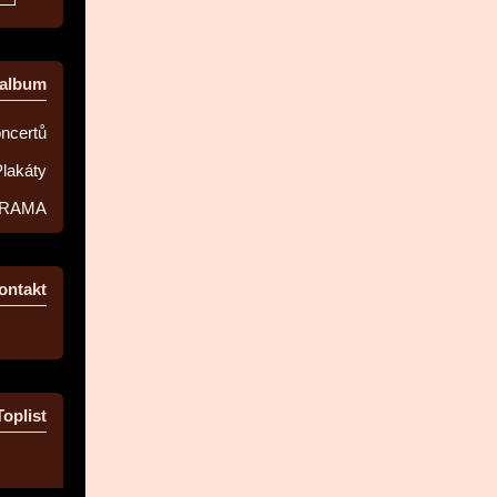
oalbum
oncertů
lakáty
RAMA
ontakt
Toplist