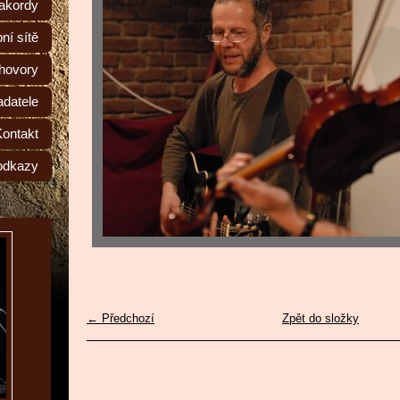
 akordy
ní sítě
hovory
adatele
Kontakt
odkazy
← Předchozí
Zpět do složky