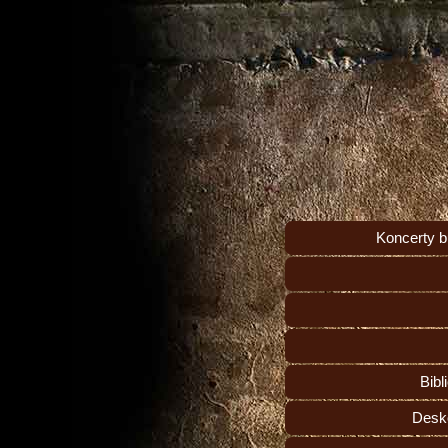
Koncerty b
Bibl
Desko